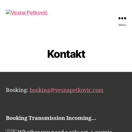
Menu
Vesna
Petković
Kontakt
Booking:
booking@vesnapetkovic.com
Booking Transmission Incoming…